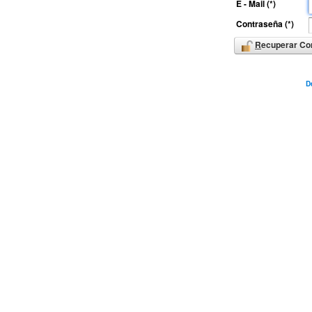
E - Mail (*)
Contraseña (*)
R
ecuperar Co
D